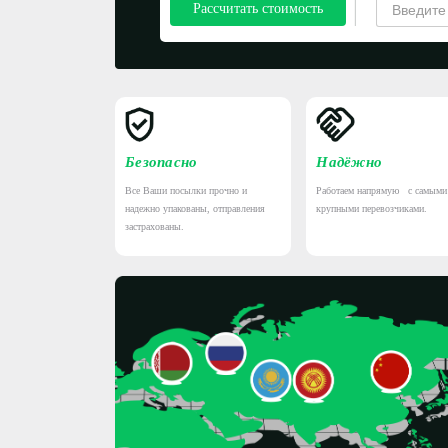
Рассчитать стоимость
Безопасно
Надёжно
Все Ваши посылки прочно и
Работаем напрямую с самыми
надежно упакованы, отправления
крупными перевозчиками.
застрахованы.