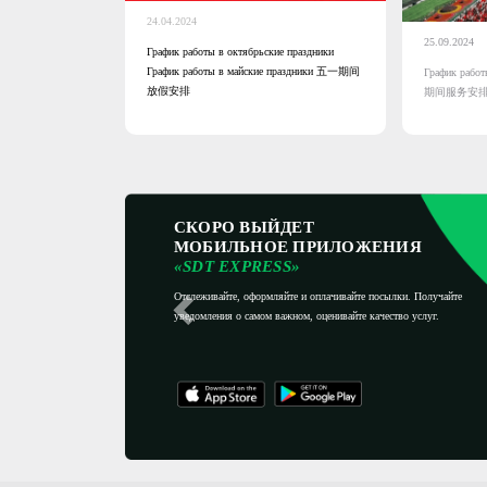
24.04.2024
25.09.2024
График работы в октябрьские праздники
График работы в майские праздники 五一期间
График рабо
放假安排
期间服务安
Previous
СКОРО ВЫЙДЕТ
МОБИЛЬНОЕ ПРИЛОЖЕНИЯ
«SDT EXPRESS»
Отслеживайте, оформляйте и оплачивайте посылки. Получайте
уведомления о самом важном, оценивайте качество услуг.